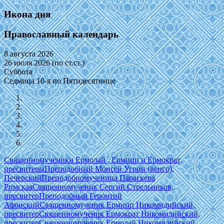
Икона дня
Православный календарь
8 августа 2026
26 июля 2026 (по ст.ст.)
Суббота
Седмица 10-я по Пятидесятнице
Священномученики Ермолай , Ермипп и Ермократ,
пресвитеры
Преподобный Моисей Угрин (венгр),
Печерский
Преподобномученица Параскева
Римская
Священномученик Сергий Стрельников,
пресвитер
Преподобный Геронтий
Афонский
Священномученик Ермипп Никомидийский,
пресвитер
Священномученик Ермократ Никомидийский,
пресвитер
Священномученик Ермолай Никомидийский,