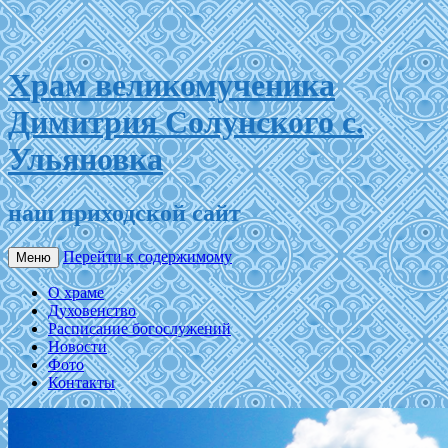
Храм великомученика
Димитрия Солунского с.
Ульяновка
наш приходской сайт
Перейти к содержимому
Меню
О храме
Духовенство
Расписание богослужений
Новости
Фото
Контакты