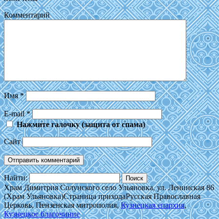
Комментарий
Имя
*
E-mail
*
Нажмите галочку (защита от спама)
Сайт
Найти:
Храм Димитрия Солунского село Ульяновка, ул. Ленинская 86
(Храм Ульяновка)
Страница прихода
Русская Православная
Церковь, Пензенская митрополия,
Кузнецкая епархия
,
Кузнецкое благочиние