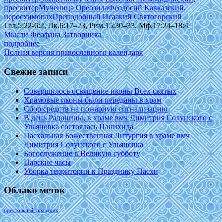
пресвитер
Мученица Ореозила
Феодосий Кавказский,
иеросхимонах
Преподобный Исаакий Святогорский
Гал.5:22-6:2, Лк.6:17–23, Рим.15:30–33, Мф.17:24–18:4
Мысли Феофана Затворника
подробнее
Полная версия православного календаря
Свежие записи
Совершилось освящение иконы Всех святых
Храмовые иконы были переданы в храм
Сбор средств на пожарную сигнализацию
В день Радоницы, в храме вмч Димитрия Солунского с
Ульяновка состоялась Панихида
Пасхальная Божественная Литургия в храме вмч
Димитрия Солунского с Ульяновка
Богослужение в Великую субботу
Царские часы
Уборка территории к Празднику Пасхи
Облако меток
престольный праздник