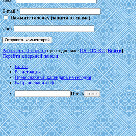
E-mail
*
Нажмите галочку (защита от спама)
Сайт
Работает на Prihod.ru
при поддержке
ORTOX.RU
[
Войти
]
Перейти к верхней панели
Войти
Регистрация
Православный календарь на сегодня
В-Православии.рф
Поиск