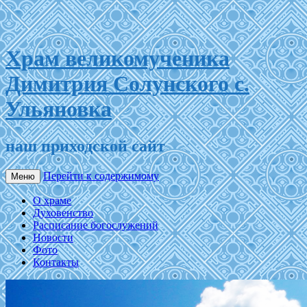
Храм великомученика
Димитрия Солунского с.
Ульяновка
наш приходской сайт
Перейти к содержимому
Меню
О храме
Духовенство
Расписание богослужений
Новости
Фото
Контакты