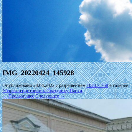
IMG_20220424_145928
Опубликовано
24.04.2022
с разрешением
1024 × 768
в галерее
Уборка территории к Празднику Пасхи
.
← Предыдущее
Следующее →