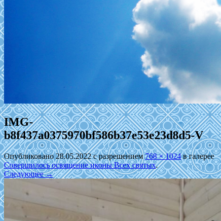
IMG-
b8f437a0375970bf586b37e53e23d8d5-V
Опубликовано
28.05.2022
с разрешением
768 × 1024
в галерее
Совершилось освящение иконы Всех святых
.
Следующее →