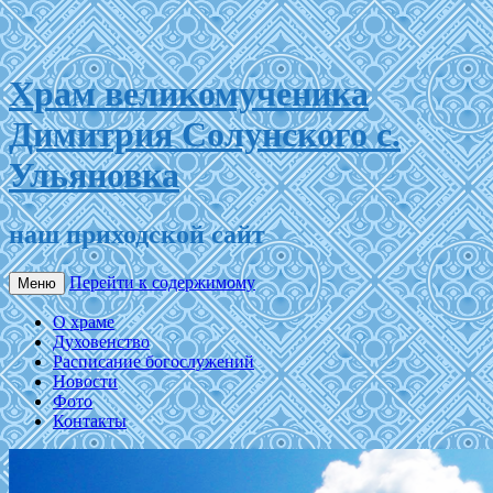
Храм великомученика
Димитрия Солунского с.
Ульяновка
наш приходской сайт
Перейти к содержимому
Меню
О храме
Духовенство
Расписание богослужений
Новости
Фото
Контакты