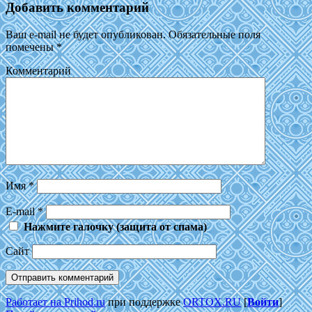
Добавить комментарий
Ваш e-mail не будет опубликован.
Обязательные поля
помечены
*
Комментарий
Имя
*
E-mail
*
Нажмите галочку (защита от спама)
Сайт
Работает на Prihod.ru
при поддержке
ORTOX.RU
[
Войти
]