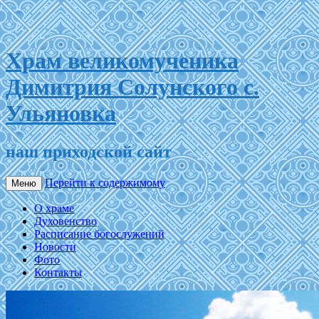
Храм великомученика
Димитрия Солунского с.
Ульяновка
наш приходской сайт
Перейти к содержимому
Меню
О храме
Духовенство
Расписание богослужений
Новости
Фото
Контакты