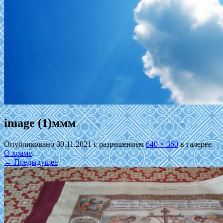
image (1)ммм
Опубликовано
30.11.2021
с разрешением
640 × 360
в галерее
О храме
.
← Предыдущее