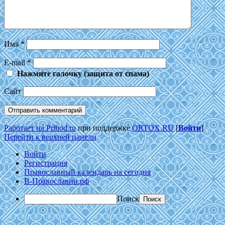
Имя
*
E-mail
*
Нажмите галочку (защита от спама)
Сайт
Работает на Prihod.ru
при поддержке
ORTOX.RU
[
Войти
]
Перейти к верхней панели
Войти
Регистрация
Православный календарь на сегодня
В-Православии.рф
Поиск