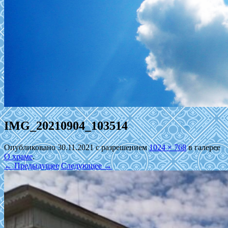
IMG_20210904_103514
Опубликовано
30.11.2021
с разрешением
1024 × 768
в галерее
О храме
.
← Предыдущее
Следующее →