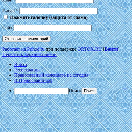
E-mail
*
Нажмите галочку (защита от спама)
Сайт
Работает на Prihod.ru
при поддержке
ORTOX.RU
[
Войти
]
Перейти к верхней панели
Войти
Регистрация
Православный календарь на сегодня
В-Православии.рф
Поиск