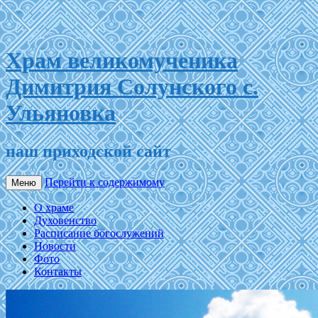
Храм великомученика
Димитрия Солунского с.
Ульяновка
наш приходской сайт
Перейти к содержимому
Меню
О храме
Духовенство
Расписание богослужений
Новости
Фото
Контакты